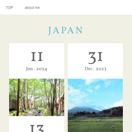
TOP
about me
JAPAN
11
31
Jun
2024
Dec
2023
13