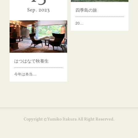
四季島の旅
Sep
2023
20…
シックスセンシズ京都へ
晴れた気持ちの…
はつはなで秋養生
今年は本当…
Copyright ©Yumiko Itakura All Right Reserved.