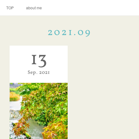
TOP
about me
2021
.
09
13
Sep
2021